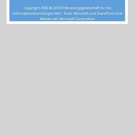
Copyright 2026 BLUESITE Beratungsgesellschaft für die
Informationstechnologie mbH · Excel, Microsoft und SharePoint sind
Marken der Microsoft Corporation