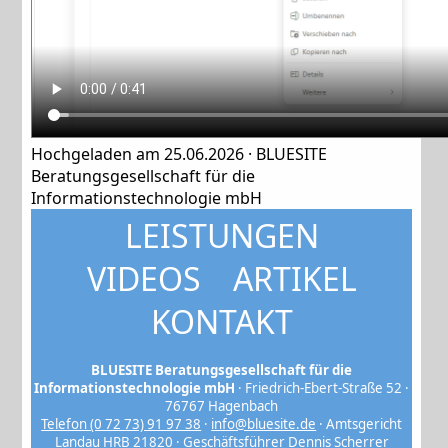
Hochgeladen am 25.06.2026 ·
BLUESITE
Beratungsgesellschaft für die
Informationstechnologie mbH
LEISTUNGEN
VIDEOS
ARTIKEL
KONTAKT
BLUESITE Beratungsgesellschaft für die
Informationstechnologie mbH
· Friedrich-Ebert-Straße 52 ·
76767 Hagenbach
Telefon (0 72 73) 91 97 38
·
info@bluesite.de
· Amtsgericht
Landau HRB 21820 · Geschäftsführer Dennis Scherrer