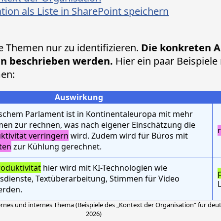
on als Liste in SharePoint speichern
ne Themen nur zu identifizieren.
Die konkreten 
n beschrieben werden.
Hier ein paar Beispiele 
en:
Auswirkung
schem Parlament ist in Kontinentaleuropa mit mehr
en zur rechnen, was nach eigener Einschätzung die
ktivität verringern
wird. Zudem wird für Büros mit
ten
zur Kühlung gerechnet.
oduktivität
hier wird mit KI-Technologien wie
p
dienste, Textüberarbeitung, Stimmen für Video
rden.
ternes und internes Thema (Beispiele des „Kontext der Organisation“ für d
2026)